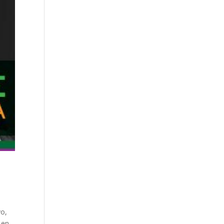
yo,
 en