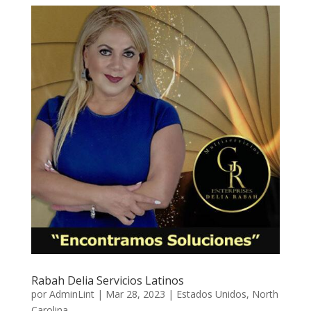
Rabah Delia Servicios Latinos
por
AdminLint
|
Mar 28, 2023
|
Estados Unidos
,
North
Carolina