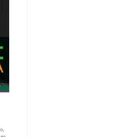
yo,
 en